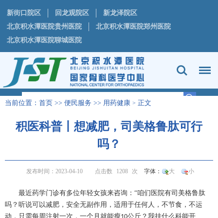
新街口院区
回龙观院区
新龙泽院区
北京积水潭医院贵州医院
北京积水潭医院郑州医院
北京积水潭医院聊城医院
当前位置：
首页
>>
便民服务
>>
用药健康
正文
>
积医科普丨想减肥，司美格鲁肽可行
吗？
发布时间：2023-04-10
点击数
1208
次
字体：
大
小
最近药学门诊有多位年轻女孩来咨询：
“咱们医院有司美格鲁肽
吗？听说可以减肥，安全无副作用，适用于任何人，不节食，不运
动，只需每周注射一次，一个月就能瘦
公斤？我挂什么科能开
10