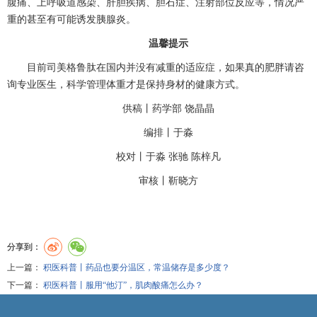
腹痛、上呼吸道感染、肝胆疾病、胆石症、注射部位反应等，情况严
重的甚至有可能诱发胰腺炎。
温馨提示
目前司美格鲁肽在国内并没有减重的适应症，如果真的肥胖请咨
询专业医生，科学管理体重才是保持身材的健康方式。
供稿丨药学部
饶晶晶
编排丨于淼
校对丨于淼
张驰
陈梓凡
审核丨靳晓方
分享到：
上一篇：
积医科普丨药品也要分温区，常温储存是多少度？
下一篇：
积医科普丨服用“他汀”，肌肉酸痛怎么办？