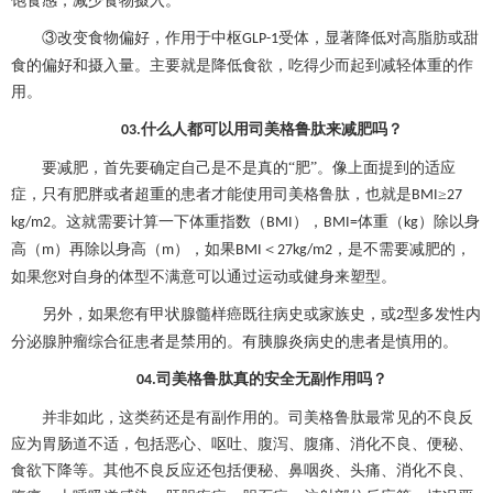
饱食感，减少食物摄入。
③改变食物偏好，作用于中枢
受体，显著降低对高脂肪或甜
GLP-1
食的偏好和摄入量。主要就是降低食欲，吃得少而起到减轻体重的作
用。
什么人都可以用司美格鲁肽来减肥吗？
03.
要减肥，首先要确定自己是不是真的
“肥”。像上面提到的适应
症，只有肥胖或者超重的患者才能使用司美格鲁肽，也就是
≥
BMI
27
。这就需要计算一下体重指数（
），
体重（
）除以身
kg/m2
BMI
BMI=
kg
高（
）再除以身高（
），如果
＜
，是不需要减肥的，
m
m
BMI
27kg/m2
如果您对自身的体型不满意可以通过运动或健身来塑型。
另外，如果您有甲状腺髓样癌既往病史或家族史，或
型多发性内
2
分泌腺肿瘤综合征患者是禁用的。有胰腺炎病史的患者是慎用的。
司美格鲁肽真的安全无副作用吗？
04.
并非如此，这类药还是有副作用的。司美格鲁肽最常见的不良反
应为胃肠道不适，包括恶心、呕吐、腹泻、腹痛、消化不良、便秘、
食欲下降等。其他不良反应还包括便秘、鼻咽炎、头痛、消化不良、