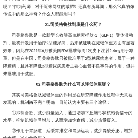
呢？”作为药师，对于近来网红的减肥针还真有所耳闻，那么它真的像
传说中的那么神奇？什么人都能用吗？
司美格鲁肽到底是什么药？
01.
司美格鲁肽是一款新型长效胰高血糖素样肽
（
）受体激动
-1
GLP-1
剂，最初开发用于治疗
型
糖尿病
，后来被证明在减轻体重方面有显著
2
效果，因此在
年
月被美国
批准每周
次皮下注射
用于减
2021
6
FDA
1
2.4mg
重。但是在中国，司美格鲁肽只被批准用于
型
糖尿病
患者，属于一种
2
降糖药，且具有降低
型
糖尿病
患者主要心血管不良事件的作用，但并
2
未批准用于减肥。
司美格鲁肽为什么可以降低体重呢？
02.
其实司美格鲁肽减轻体重的作用是在研究降糖作用过程中无意被
发现的，机制尚不完全明确，目前认为主要有三个途径：
①抑制食欲、减少能量摄入，通过增加下丘脑弓状核饱食信号的
水平，抑制饥饿信号增加，从而增加饱食感，减少热量摄入。
②作用于胃肠道，延缓胃排空和胃肠运动，减少胃酸分泌，增加