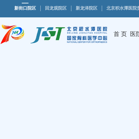
新街口院区
回龙观院区
新龙泽院区
北京积水潭医院
首 页
医