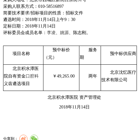
采购人联系方式：010-58516897
简要技术要求/招标项目的性质：招标文件
遴选时间：2018年11月14日上午9：30
定标日期：2018年11月14日
评标委员会成员名单：
李凌
、
姚源
、陈志刚。
预中标价
服务
项目名称
预中标供应商
（元）
期
北京积水潭医
北京沈忆医疗
院自有资金
口腔科
￥49,265.00
两年
技术有限公司
义齿遴选项目
北京积水潭医院 资产管理处
2018
年11月14日
分享到：