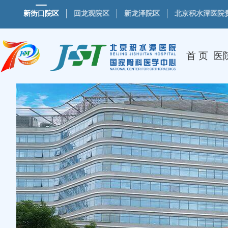
新街口院区
回龙观院区
新龙泽院区
北京积水潭医院
首 页
医