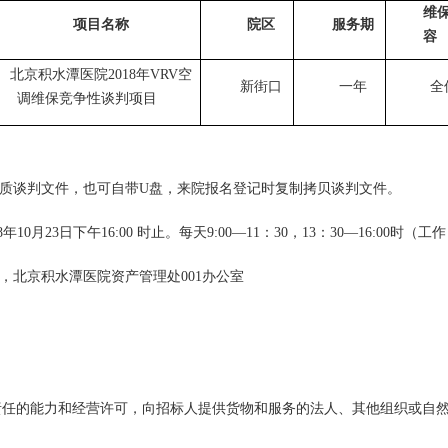
维
项目名称
院区
服务期
容
北京积水潭医院2018年VRV空
新街口
一年
全
调维保竞争性谈判项目
纸质谈判文件，也可自带U盘，来院报名登记时复制拷贝谈判文件。
年10月23日下午16:00 时止。每天9:00—11：30，13：30—16:00时
，北京积水潭医院资产管理处001办公室
责任的能力和经营许可，向招标人提供货物和服务的法人、其他组织或自