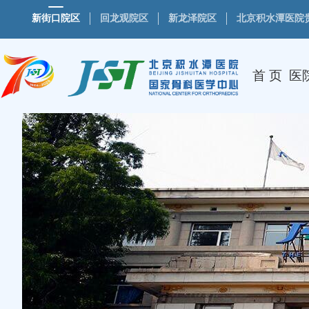
新街口院区
回龙观院区
新龙泽院区
北京积水潭医院
首 页
医