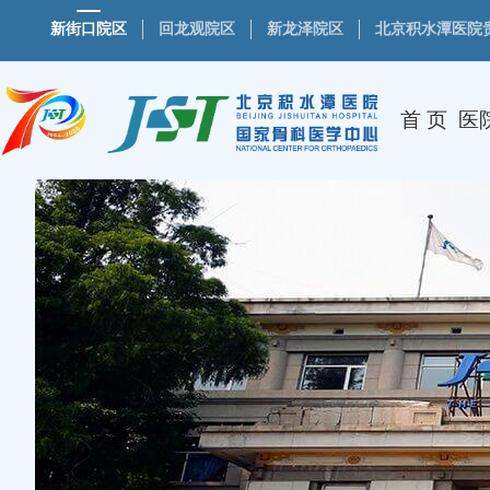
新街口院区
回龙观院区
新龙泽院区
北京积水潭医院
首 页
医