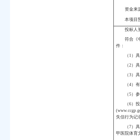
资金来
本项目
投标人
符合《
件：
（1）
（2）
（3）
（4）
（5）
（6）投
(www.c
失信行为记
（7）
具
甲医院体育