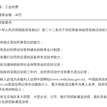
源：
工会
经费
预算金额：48万
资格要求:
中华人民共和国政府采购法》第二十二条关于供应商参加政府采购活动应
具有独立承担民事责任的能力；
具有良好的商业信誉和健全的财务会计制度；
具有履行合同所必需的设备和专业技术能力；
有依法缴纳税收和社会保障资金的良好记录；
参加政府采购活动前三年内，在经营活动中没有重大违法记录；
标人必须为未被列入信用中国网站(www.creditchina.gov.cn)、中国政府采
cgp.gov.cn)渠道信用记录失信被执行人、重大税收违法案件当事人名单、政
录名单的响应人；
有北京地区各大部委、
大型企业、公司、银行等招标遴选业绩，最好具备
文化类招标遴选业绩；