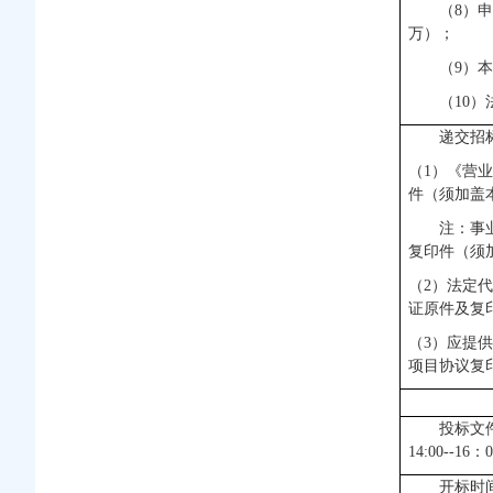
（8）
申
万）；
（9）
本
（10）
递交招
（1）
《营业
件（须加盖
注：事
复印件（须
（2）
法定代
证原件及复
（3）
应提供
项目协议复
投标文件
14:00--1
开标时间