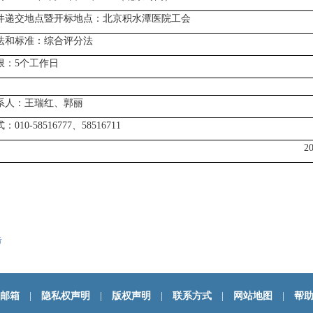
件递交地点暨开标地点：
北京积水潭医院
工会
法和标准：综合评分法
限：5个工作日
系人：王瑞红、郭丽
式：
010-58516777
、58516711
2
告
邮箱
|
隐私权声明
|
版权声明
|
联系方式
|
网站地图
|
帮