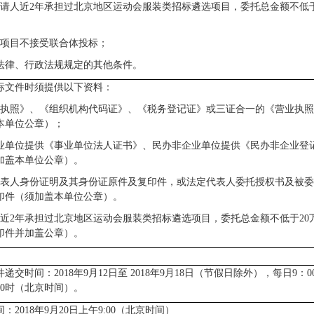
请人近
2
年
承担过北京地区运动会服装类招标遴选项目，委托总金额不低于2
项目不接受联合体投标；
法律、行政法规规定的其他条件。
标文件时须提供以下资料：
执照》、《组织机构代码证》、《税务登记证》或三证合一的《营业执照
本单位公章）；
业单位提供《事业单位法人证书》、民办非企业单位提供《民办非企业登
加盖本单位公章）。
表人身份证明及其身份证原件及复印件，或法定代表人委托授权书及被委
印件
（须加盖本单位公章）。
近
2
年
承担过北京地区运动会服装类招标遴选项目，委托总金额不低于20万
印件并加盖公章）。
递交时间：2018年9月12日至 2018年9月18日（节假日除外），每日9：00-
6：00时（北京时间）
。
：2018年9月20日上午
9:00
（北京时间）