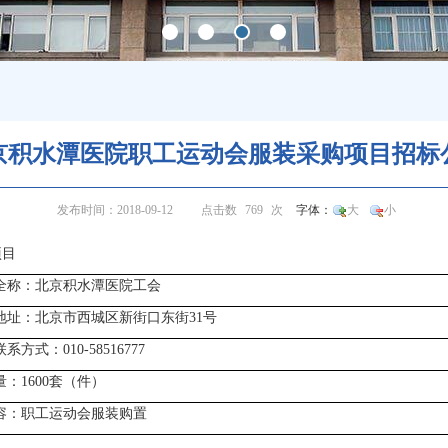
京积水潭医院职工运动会服装采购项目招标
发布时间：2018-09-12
点击数
769
次
字体：
大
小
项目
全称：
北京积水潭医院
工会
地址：
北京市西城区新街口东街31号
联系方式：
010-58516777
：1600套（件）
容：
职工运动会服装购置