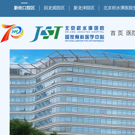
新街口院区
回龙观院区
新龙泽院区
北京积水潭医院
首 页
医