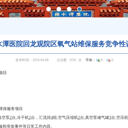
水潭医院回龙观院区氧气站维保服务竞争性
发布时间：2018-04-08
点击数
1058
次
字体：
大
小
项目
维保服务项目
真空泵
2
台,冷干机
2
台，汇流排
4
组,空气压缩机
2
台,真空泵储气罐
3
台,空压
修和突发事件等日常工作内容。