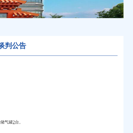
谈判公告
机储气罐
2
台。