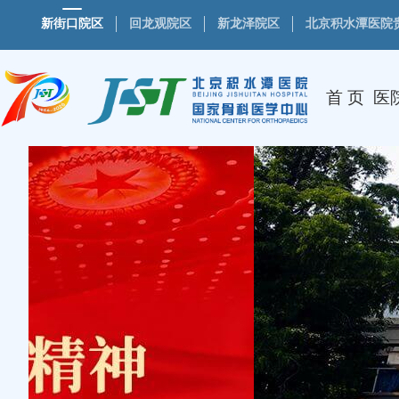
新街口院区
回龙观院区
新龙泽院区
北京积水潭医院
首 页
医