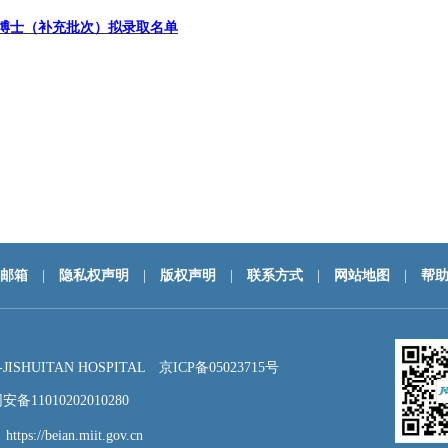
博士
（
补充批次
）
拟录取名单
邮箱
|
隐私权声明
|
版权声明
|
联系方式
|
网站地图
|
帮
HUITAN HOSPITAL
京ICP备05023715号
备11010202010280
：
https://beian.miit.gov.cn