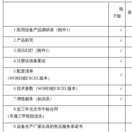
电
章
子版
1.医用设备产品调研表（附件1）
√
2.产品彩页
√
3.演示幻灯（附件2）
√
4.注册证或备案证
√
5.配置清单
√
（WORD或EXCEL版本）
6.技术参数（WORD或EXCEL版本）
√
7.增值服务（如涉及）
√
8.近三年北京市中标合同
（市属三甲医院优先）
9.设备生产厂家出具的售后服务承诺书