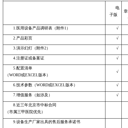
电
章
子版
1.医用设备产品调研表（附件1）
√
2.产品彩页
√
3.演示幻灯（附件2）
√
4.注册证或备案证
√
5.配置清单
√
（WORD或EXCEL版本）
6.技术参数（WORD或EXCEL版本）
√
7.增值服务（如涉及）
√
8.近三年北京市中标合同
（市属三甲医院优先）
9.设备生产厂家出具的售后服务承诺书