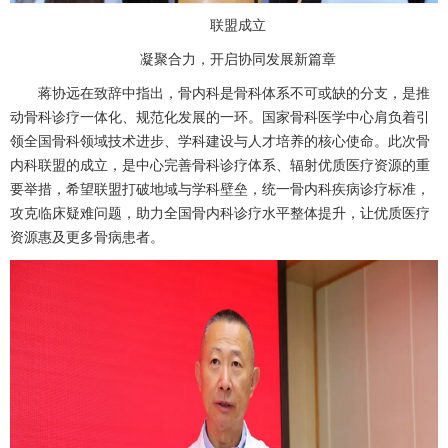
联盟成立
凝聚合力，开启协同发展新篇章
蒋协远
在致辞中指出，
骨内科
是
骨科
体系不可或缺的分支，是推
动
骨科
诊疗一体化、规范化发展的一环。国家
骨科
医学中心肩负着引
领全国
骨科
领域技术进步、学科建设与人才培养的核心使命。此次
骨
内科
联盟的成立，是中心完善
骨科
诊疗体系、辐射优质医疗资源的重
要举措，希望联盟打破地域与学科壁垒，统一
骨内科
疾病诊疗标准，
攻克临床疑难问题，助力全国
骨内科
诊疗水平整体提升，让优质医疗
资源惠及更多骨病患者。