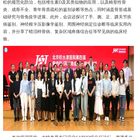
松
的规范化防治，包括维生素
D
及其类似物的应用，以及畸形性骨
炎、成骨不全、青年
骨质疏松
的鉴别诊断等热点，同时涵盖骨形成基
础研究与骨免疫学进展。此外，会议还探讨了手、腕、足、踝关节疾
病鉴别、神经根卡压影像学鉴别、周围神经病定位诊断等临床实用内
容，并分享了蜡泪样骨病、复杂区域疼痛综合征等罕见病的临床经
验。