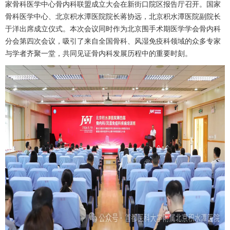
家
骨科
医学中心
骨内科
联盟成立大会在新街口院区报告厅召开。国家
骨科
医学中心、北京积水潭医院院长
蒋协远
，北京积水潭医院副院长
于洋出席成立仪式。本次会议同时作为北京围手术期医学学会
骨内科
分会第四次会议，吸引了来自全国
骨科
、
风湿免疫科
领域的众多专家
与学者齐聚一堂，共同见证
骨内科
发展历程中的重要时刻。