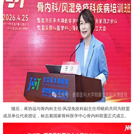
随后，
蒋协远
与
骨内科
主任
/
风湿免疫科
副主任
邓晓莉
共同为联盟
成员单位代表授证，标志着国家
骨科
医学中心
骨内科
联盟正式成立。