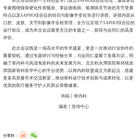
本次培训班的一大特色是专门设立
SAPHO
综合征论坛，邀请多位
专家围绕颌骨硬化性骨髓炎、掌趾脓疱病、银屑病关节炎的关节受累
特点以及
SAPHO
综合征的转归与影像学变化等进行讲授。讲授内容从
口腔、皮肤、关节到影像学全程管理，全方位呈现了
SAPHO
综合征的
诊疗前沿，成为本次会议最受关注的专题之一，获得与会同仁的高度
评价。
此次会议既是一场高水平的学术盛宴，更是一次推动行业协作的
重要契机。通过专题研讨与经验分享，与会同仁凝聚了发展共识，明
确了
骨内科
与
风湿免疫科
的未来发展方向。北京积水潭医院将持续发
挥国家
骨科
医学中心的平台优势，以
骨内科
联盟成立为新起点，搭建
更多高质量学术交流桥梁，推动
骨科
诊疗技术创新与成果转化，以更
优质的医疗服务守护人民群众骨骼健康。
供稿丨
骨内科
编发丨
宣传中心
分享到：