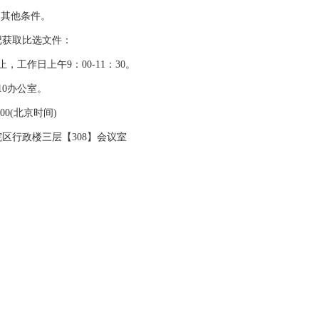
的其他条件。
记获取比选文件：
日止，工作日上午9：00-11
：
30
。
10办公室
。
00(
北京时间
)
院区行政楼三层【
308】会议室