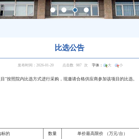
比选公告
发布时间：2026-01-20
点击数
987
次
字体：
大
小
项目”按照院内比选方式进行采购，现邀请合格供应商参加该项目的比选。
购标的
数量
单价最高限价 （万元/台）