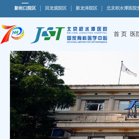
新街口院区
回龙观院区
新龙泽院区
北京积水潭医院
首 页
医