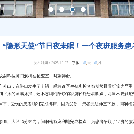
｜“隐形天使”节日夜未眠！一个夜班服务患
发布时间：2025-10-07
字体：
大
小
放射科
技师闫润楠在检查室，时刻待命。
车外出，在路口发生了车祸，经急诊医生初步检查右侧髋骨骨折较为严重
到平床的金属床挡，还不忘嘱咐陪诊的家属轻托患者脚踝，尽量不要触碰
指导下，受伤的患者顺利完成挪床。因为受伤，患者无法伸直下肢，闫润楠
渗血。大约
分钟内，闫润楠就麻利地完成检查，为患者争取了宝贵的救治
10