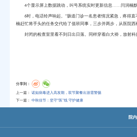
个显示屏上数据跳动，叫号系统实时更新信息……闫润楠
4
时，电话铃声响起。“肠道门诊一名患者情况紧急，疼得直
6
楠赶忙将手头的任务交代给了值班同事，三步并两步，从医院西
封闭的检查室里看不到日出日落。同样穿着白大褂，
放射科
分享到：
上一篇：
诺如病毒进入高发期，双节聚餐出游需警惕
下一篇：
中秋佳节：坚守“医”线 守护健康
院内