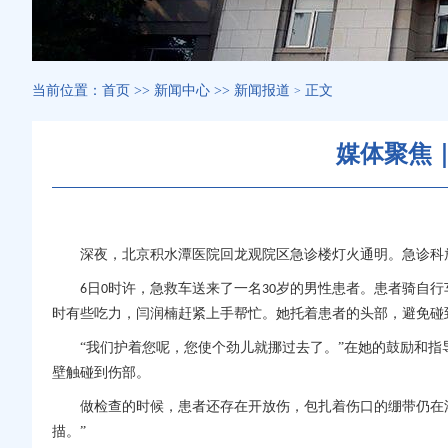
当前位置：
首页
>>
新闻中心
>>
新闻报道
正文
>
媒体聚焦
深夜，北京积水潭医院回龙观院区急诊楼灯火通明。
急诊科
日
时许，急救车送来了一名
岁的男性患者。患者骑自行
6
0
30
时有些吃力，闫润楠赶紧上手帮忙。她托着患者的头部，避免碰
“我们护着您呢，您使个劲儿就挪过去了。”在她的鼓励和
壁触碰到伤部。
做检查的时候，患者还存在开放伤，包扎着伤口的绷带仍在
描。”