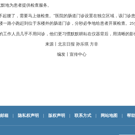
默默地为患者提供检查服务。
不起腰了，需要马上做检查。”医院的肠道门诊设置在独立区域，该门诊
楼一路小跑赶到位于东楼外的肠道门诊，分秒必争地给患者开展检查。
25
的工作人员几乎不用问诊，他们更习惯默默耕耘在仪器背后，用清晰的影
来源丨北京日报
孙乐琪
方非
编发丨
宣传中心
邮箱
|
隐私权声明
|
版权声明
|
联系方式
|
网站地图
|
帮