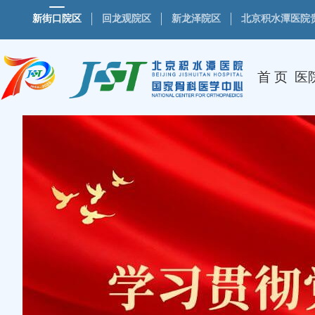
新街口院区
回龙观院区
新龙泽院区
北京积水潭医院
首 页
医