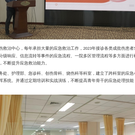
伤救治中心，每年承担大量的应急救治工作，
年接诊各类成批伤患者
2023
分级响应、信息流转等事件的应急流程、一院多区管理流程等多方面进行
，不断提升应急救治能力。
务处
、
护理部
、
急诊科
、
创伤骨科
、
烧伤科
等科室，建立了跨科室的应急
挥系统。并通过定期培训和实战演练，不断提高青年骨干的应急处理技能