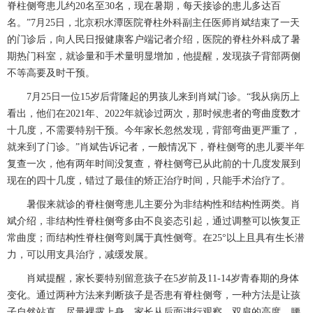
脊柱侧弯患儿约20名至30名，现在暑期，每天接诊的患儿多达百
名。”7月25日，北京积水潭医院
脊柱外科
副主任医师
肖斌
结束了一天
的门诊后，向人民日报健康客户端记者介绍，医院的
脊柱外科
成了暑
期热门科室，就诊量和手术量明显增加，他提醒，发现孩子背部两侧
不等高要及时干预。
7月25日一位15岁后背隆起的男孩儿来到
肖斌
门诊。“我从病历上
看出，他们在2021年、2022年就诊过两次，那时候患者的弯曲度数才
十几度，不需要特别干预。今年家长忽然发现，背部弯曲更严重了，
就来到了门诊。”
肖斌
告诉记者，一般情况下，脊柱侧弯的患儿要半年
复查一次，他有两年时间没复查，脊柱侧弯已从此前的十几度发展到
现在的四十几度，错过了最佳的矫正治疗时间，只能手术治疗了。
暑假来就诊的脊柱侧弯患儿主要分为非结构性和结构性两类。
肖
斌
介绍，非结构性脊柱侧弯多由不良姿态引起，通过调整可以恢复正
常曲度；而结构性脊柱侧弯则属于真性侧弯。在25°以上且具有生长潜
力，可以用支具治疗，减缓发展。
肖斌
提醒，家长要特别留意孩子在5岁前及11-14岁青春期的身体
变化。通过两种方法来判断孩子是否患有脊柱侧弯，一种方法是让孩
子自然站直，尽量裸露上身，家长从后面进行观察，双肩的高度、腰