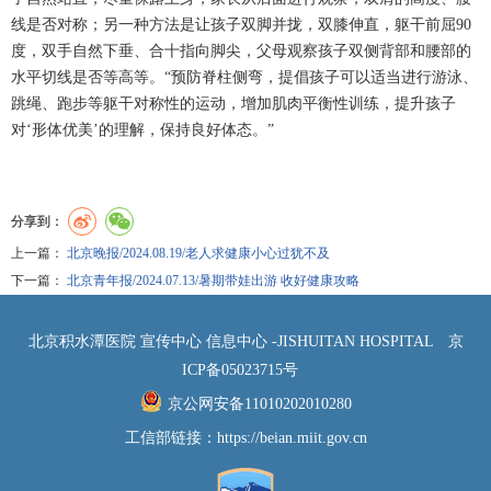
线是否对称；另一种方法是让孩子双脚并拢，双膝伸直，躯干前屈90
度，双手自然下垂、合十指向脚尖，父母观察孩子双侧背部和腰部的
水平切线是否等高等。“预防脊柱侧弯，提倡孩子可以适当进行游泳、
跳绳、跑步等躯干对称性的运动，增加肌肉平衡性训练，提升孩子
对‘形体优美’的理解，保持良好体态。”
分享到：
上一篇：
北京晚报/2024.08.19/老人求健康小心过犹不及
下一篇：
北京青年报/2024.07.13/暑期带娃出游 收好健康攻略
北京积水潭医院 宣传中心 信息中心 -JISHUITAN HOSPITAL
京
ICP备05023715号
京公网安备11010202010280
工信部链接：
https://beian.miit.gov.cn