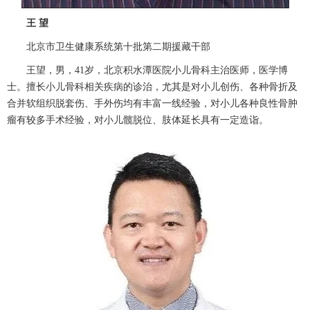
王
望
北京市卫生健康系统第十批第二期援藏干部
王望，男，
41
岁，北京积水潭医院
小儿骨科
主治医师
，医学博
士。擅长
小儿骨科
相关疾病的诊治，尤其是对小儿创伤、各种骨折及
合并软组织脱套伤、手外伤均有丰富一线经验，对小儿各种良性
骨肿
瘤
有较多手术经验，对小儿髋脱位、肢体延长具有一定造诣。