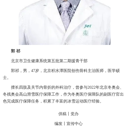
郭
祁
北京市卫生健康系统第五批第二期援青干部
郭祁，男，
47
岁，北京积水潭医院
创伤骨科
主治医师
，医学硕
士。
擅长四肢及关节内骨折的外科治疗，曾参与
2022
年北京冬奥会、
冬残奥会高山滑雪医疗保障工作，作为冬奥医疗保障队的副医疗官出
色完成医疗保障任务，积累了丰富的冰雪运动医疗经验。
供稿丨
党办
编发丨
宣传中心