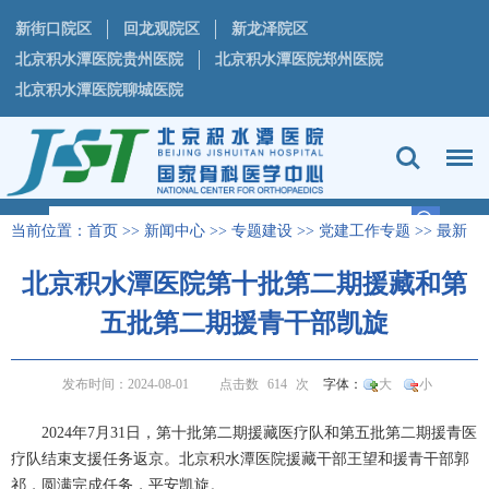
新街口院区
回龙观院区
新龙泽院区
北京积水潭医院贵州医院
北京积水潭医院郑州医院
北京积水潭医院聊城医院
当前位置：
首页
>>
新闻中心
>>
专题建设
>>
党建工作专题
>>
最新
动态
正文
>
北京积水潭医院第十批第二期援藏和第
五批第二期援青干部凯旋
发布时间：2024-08-01
点击数
614
次
字体：
大
小
2024
年
7
月
31
日，第十批第二期援藏医疗队和第五批第二期援青医
疗队结束支援任务返京。北京积水潭医院援藏干部王望和援青干部郭
祁，圆满完成任务，平安凯旋。