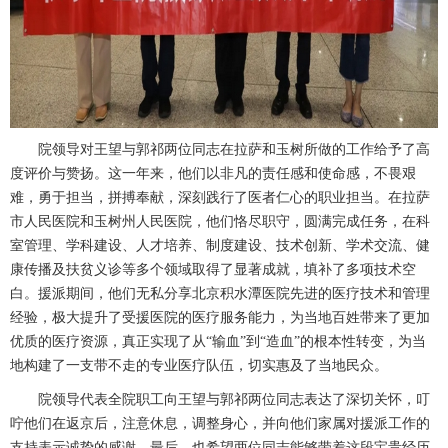
院领导对王望与郭祁两位同志在拉萨和玉树所做的工作给予了高
度评价与赞扬。这一年来，他们以非凡的责任感和使命感，不畏艰
难，勇于担当，拼搏奉献，深刻践行了医者仁心的职业担当。在拉萨
市人民医院和玉树州人民医院，他们恪尽职守，圆满完成任务，在科
室管理、学科建设、人才培养、制度建设、技术创新、学术交流、健
康传播及扶贫义诊等多个领域取得了显著成就，填补了多项技术空
白。援派期间，他们无私分享北京积水潭医院先进的医疗技术和管理
经验，极大提升了受援医院的医疗服务能力，为当地百姓带来了更加
优质的医疗资源，真正实现了从
“输血”到“造血”的根本性转变，为当
地构建了一支带不走的专业医疗队伍，切实惠及了当地民众。
院领导代表全院职工向王望与郭祁两位同志表达了深切关怀，叮
咛他们在返京后，注意休息，调整身心，并向他们家属对援派工作的
支持表示诚挚的感谢。最后，也希望两位同志能够带着这段宝贵经历