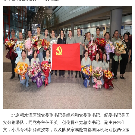
北京积水潭医院党委副书记吴缦莉和党委副书记、纪委书记吴国
安分别带队，同
党办
主任王英，
创伤骨科
党总支书记、副主任
朱仕
文
，
小儿骨科
郭源
教授等，以及队员家属赴首都国际机场迎接两位援