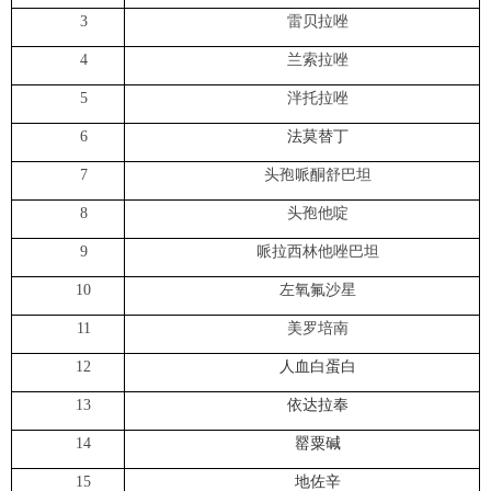
3
雷贝拉唑
4
兰索拉唑
5
泮托拉唑
6
法莫替丁
7
头孢哌酮舒巴坦
8
头孢他啶
9
哌拉西林他唑巴坦
10
左氧氟沙星
11
美罗培南
12
人血白蛋白
13
依达拉奉
14
罂粟碱
15
地佐辛