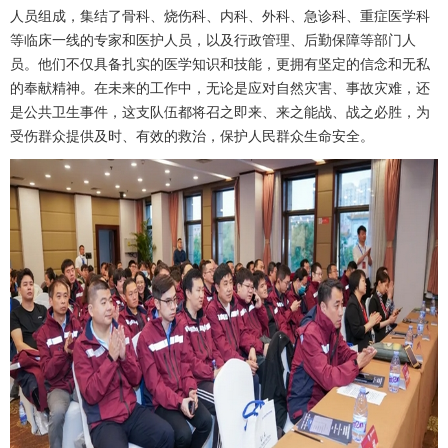
人员组成，集结了
骨科
、
烧伤科
、内科、外科、
急诊科
、重症医学科
等临床一线的专家和医护人员，以及行政管理、后勤保障等部门人
员。他们不仅具备扎实的医学知识和技能，更拥有坚定的信念和无私
的奉献精神。在未来的工作中，无论是应对自然灾害、事故灾难，还
是公共卫生事件，这支队伍都将召之即来、来之能战、战之必胜，为
受伤群众提供及时、有效的救治，保护人民群众生命安全。