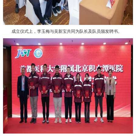
成立仪式上，李玉梅与
吴新宝
共同为队长及队员颁发聘书。