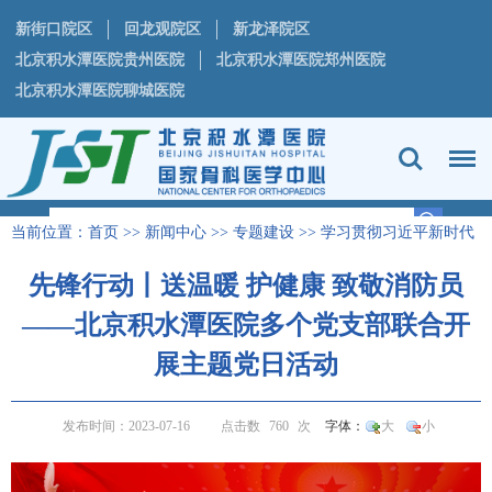
新街口院区
回龙观院区
新龙泽院区
北京积水潭医院贵州医院
北京积水潭医院郑州医院
北京积水潭医院聊城医院
当前位置：
首页
>>
新闻中心
>>
专题建设
>>
学习贯彻习近平新时代
中国特色社会主义思想主题教育专栏
正文
>
先锋行动丨送温暖 护健康 致敬消防员
——北京积水潭医院多个党支部联合开
展主题党日活动
发布时间：2023-07-16
点击数
760
次
字体：
大
小