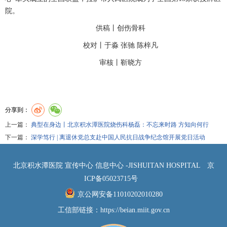
院。
供稿丨
创伤骨科
校对丨于淼 张驰 陈梓凡
审核丨靳晓方
分享到：
上一篇：
典型在身边丨北京积水潭医院烧伤科杨磊：不忘来时路 方知向何行
下一篇：
深学笃行 | 离退休党总支赴中国人民抗日战争纪念馆开展党日活动
北京积水潭医院 宣传中心 信息中心 -JISHUITAN HOSPITAL
京
ICP备05023715号
京公网安备11010202010280
工信部链接：
https://beian.miit.gov.cn