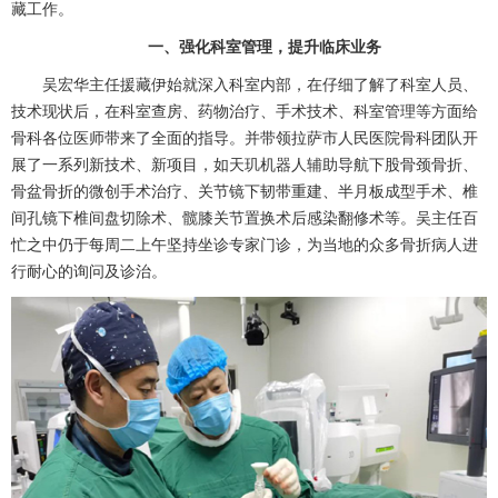
藏工作。
一、强化科室管理，提升临床业务
吴宏华
主任援藏伊始就深入科室内部，在仔细了解了科室人员、
技术现状后，在科室查房、药物治疗、手术技术、科室管理等方面给
骨科
各位医师带来了全面的指导。并带领拉萨市人民医院
骨科
团队开
展了一系列新技术、新项目，如天玑机器人辅助导航下股骨颈骨折、
骨盆骨折的微创手术治疗、关节镜下韧带重建、半月板成型手术、椎
间孔镜下椎间盘切除术、髋膝关节置换术后感染翻修术等。吴主任百
忙之中仍于每周二上午坚持坐诊专家门诊，为当地的众多骨折病人进
行耐心的询问及诊治。