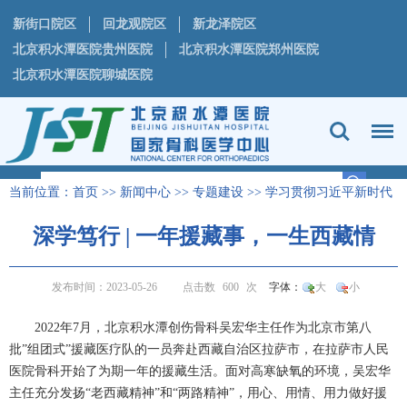
新街口院区
回龙观院区
新龙泽院区
北京积水潭医院贵州医院
北京积水潭医院郑州医院
北京积水潭医院聊城医院
当前位置：
首页
>>
新闻中心
>>
专题建设
>>
学习贯彻习近平新时代
中国特色社会主义思想主题教育专栏
正文
>
深学笃行 | 一年援藏事，一生西藏情
发布时间：2023-05-26
点击数
600
次
字体：
大
小
2022
年
7
月，北京积水潭
创伤骨科
吴宏华
主任作为北京市第八
批”组团式”援藏医疗队的一员奔赴西藏自治区拉萨市，在拉萨市人民
医院
骨科
开始了为期一年的援藏生活。面对高寒缺氧的环境，
吴宏华
主任充分发扬“老西藏精神”和“两路精神”，用心、用情、用力做好援