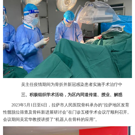
吴主任疫情期间为骨折并新冠感染患者实施手术治疗中
三、积极组织学术活动，为区内同道传道、授业、解惑
2023
年
5
月
1
日至
6
日，拉萨市人民医院
骨科
承办的“拉萨地区发育
性髋脱位筛查及
骨科
新进展研讨会”在门诊五楼学术会议厅顺利召开。
会议期间
吴宏华
教授讲授了“机器人在
骨科
的应用”。