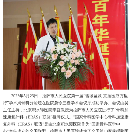
2023
年
5
月
23
日，拉萨市人民医院第一届“雪域圣城·京拉医疗万里
行”学术周
骨科
分论坛在医院急诊三楼学术会议厅成功举办。会议由吴
主任主持，北京积水谭医院
李庭
教授为拉萨市人民医院进行了“
骨科
加
速康复外科（
ERAS
）联盟”授牌仪式。“国家
骨科
医学中心
骨科
加速康
复外科（
ERAS
）联盟”是由北京积水潭医院作为“国家
骨科
医学中
心”牵头成立的全国联盟，拉萨市人民医院成为了全国第
13
家获授牌医