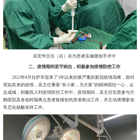
吴宏华
主任（右）在为患者实施微创手术中
二、疫情期间坚守岗位，积极参加疫情防控工作
2022
年
8
月拉萨市迎来了
3
年以来的最严重的新冠疫情高峰，面对
突如其来的疫情，吴主任秉着“舍小家，为大家”的精神团结一心，众
志成城，积极投入到疫情防控工作中。疫情期间，吴主任负责参与方
舱医院及各临时隔离点患者疑难创伤患者救治工作，并主动请缨参加
常态化核酸采样工作。