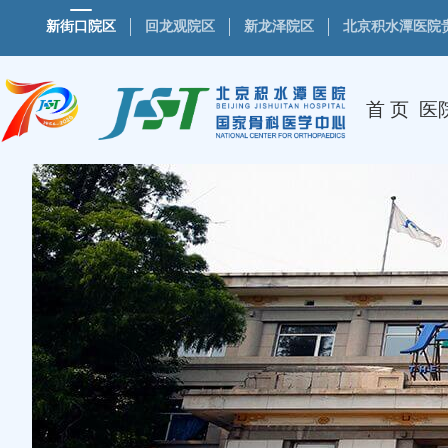
新街口院区
回龙观院区
新龙泽院区
北京积水潭医院
首 页
医