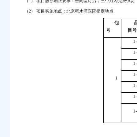
（1） 项目服务期限要求：合同签订后，三个月内完成供货
（2） 项目实施地点：北京积水潭医院指定地点
包
号
目号
1
1
1
1
1
1
1
1