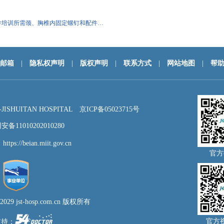
学培训所需颈、胸椎内固定螺钉和配件…
邮箱
|
隐私权声明
|
版权声明
|
联系方式
|
网站地图
|
帮
HUITAN HOSPITAL
京ICP备05023715号
备11010202010280
：
https://beian.miit.gov.cn
官方
- 2029 jst-hosp.com.cn 版权所有
官方
支持：