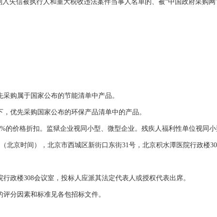
站列入失信被执行人和重大税收违法案件当事人名单的、被“中国政府采购
先采购属于国家公布的节能清单中产品。
件下，优先采购国家公布的环保产品清单中的产品。
受6%的价格折扣。监狱企业视同小型、微型企业。残疾人福利性单位视同
10时整（北京时间），北京市西城区新街口东街31号，北京积水潭医院行政楼
院行政楼308会议室，投标人应派其法定代表人或授权代表出席。
的评分因素和标准见各包招标文件。