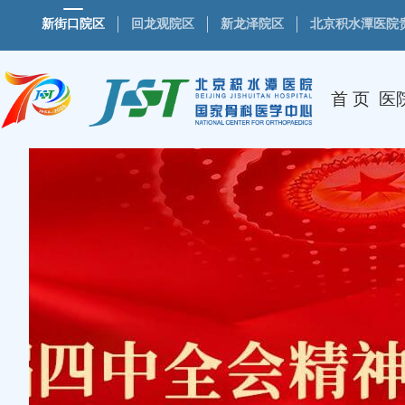
新街口院区
回龙观院区
新龙泽院区
北京积水潭医院
首 页
医