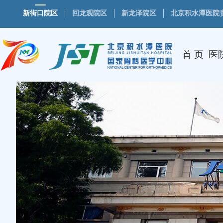
新街口院区
回龙观院区
新龙泽院区
北京积水潭医院
首 页
医