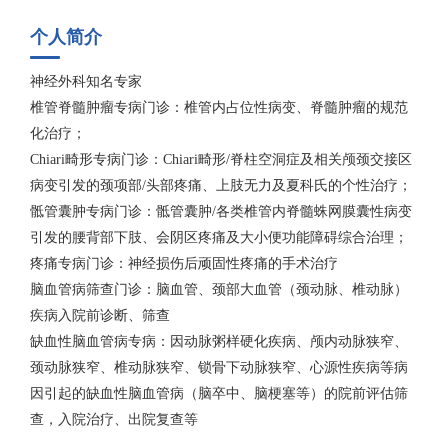
个人简介
神经外科知名专家
椎管脊髓肿瘤专病门诊：椎管内占位性病变、脊髓肿瘤的规范
化治疗；
Chiari畸形专病门诊：Chiari畸形/脊柱空洞症及相关颅颈交接区
病变引发的颈项部/头部疼痛、上肢无力及夏科氏的个性治疗；
骶管囊肿专病门诊：骶管囊肿/各类椎管内脊髓蛛网膜囊性病变
引发的腰背部下肢、会阴区疼痛及大小便功能障碍综合治理；
疼痛专病门诊：神经损伤后顽固性疼痛的手术治疗
脑血管病筛查门诊：脑血管、颈部大血管（颈动脉、椎动脉）
疾病入院前诊断、筛查
缺血性脑血管病专病：因动脉粥样硬化疾病、颅内动脉狭窄、
颈动脉狭窄、椎动脉狭窄、锁骨下动脉狭窄、心源性疾病等病
因引起的缺血性脑血管病（脑卒中、脑梗塞等）的院前评估筛
查，入院治疗、出院复查等