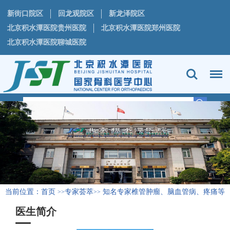
新街口院区
回龙观院区
新龙泽院区
北京积水潭医院贵州医院
北京积水潭医院郑州医院
北京积水潭医院聊城医院
当前位置：
首页
专家荟萃
知名专家椎管肿瘤、脑血管病、疼痛等
>>
>>
专病
医生简介