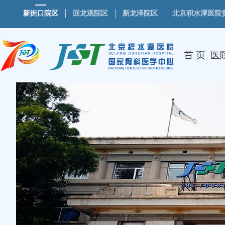
新街口院区
回龙观院区
新龙泽院区
北京积水潭医院
首 页
医