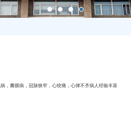
肌病，瓣膜病，冠脉狭窄，心绞痛，心律不齐病人经验丰富