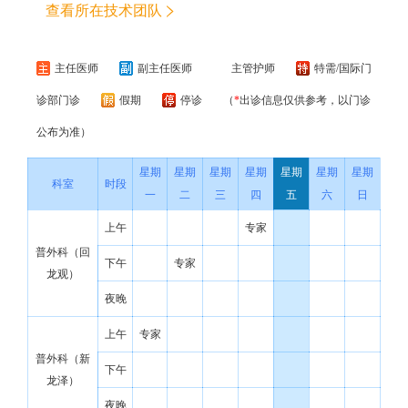
查看所在技术团队
主任医师
副主任医师
主管护师
特需/国际门
诊部门诊
假期
停诊
（
*
出诊信息仅供参考，以门诊
公布为准）
星期
星期
星期
星期
星期
星期
星期
科室
时段
一
二
三
四
五
六
日
上午
专家
普外科（回
下午
专家
龙观）
夜晚
上午
专家
普外科（新
下午
龙泽）
夜晚