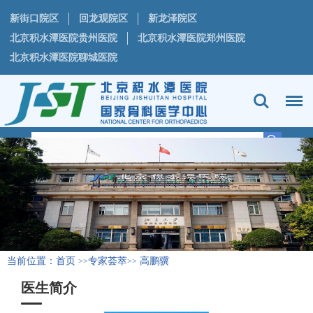
新街口院区
回龙观院区
新龙泽院区
北京积水潭医院贵州医院
北京积水潭医院郑州医院
北京积水潭医院聊城医院
当前位置：
首页
专家荟萃
高鹏骥
>>
>>
医生简介