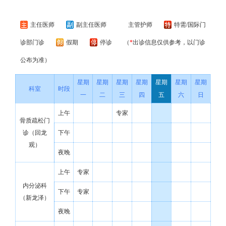
主任医师
副主任医师
主管护师
特需/国际门
诊部门诊
假期
停诊
（
*
出诊信息仅供参考，以门诊
公布为准）
星期
星期
星期
星期
星期
星期
星期
科室
时段
一
二
三
四
五
六
日
上午
专家
骨质疏松门
诊（回龙
下午
观）
夜晚
上午
专家
内分泌科
下午
专家
（新龙泽）
夜晚