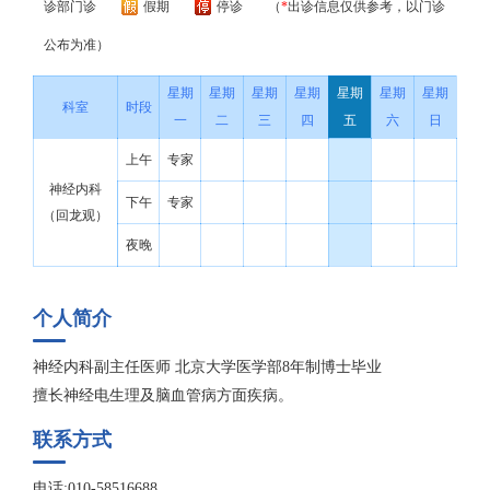
诊部门诊
假期
停诊
（
*
出诊信息仅供参考，以门诊
公布为准）
星期
星期
星期
星期
星期
星期
星期
科室
时段
一
二
三
四
五
六
日
上午
专家
神经内科
下午
专家
（回龙观）
夜晚
个人简介
神经内科副主任医师 北京大学医学部8年制博士毕业
擅长神经电生理及脑血管病方面疾病。
联系方式
电话:010-58516688