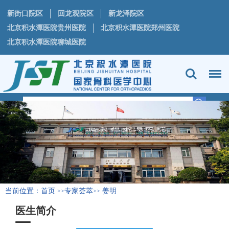
新街口院区
回龙观院区
新龙泽院区
北京积水潭医院贵州医院
北京积水潭医院郑州医院
北京积水潭医院聊城医院
当前位置：
首页
专家荟萃
姜明
>>
>>
医生简介