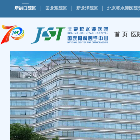
新街口院区
回龙观院区
新龙泽院区
北京积水潭医院
首 页
医