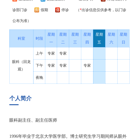
诊部门诊
假期
停诊
（
*
出诊信息仅供参考，以门诊
公布为准）
星期
星期
星期
星期
星期
星期
星期
科室
时段
一
二
三
四
五
六
日
上午
专家
专家
眼科（回龙
下午
专家
专家
专家
观）
夜晚
个人简介
眼科副主任、副主任医师
1996年毕业于北京大学医学部。博士研究生学习期间师从眼外