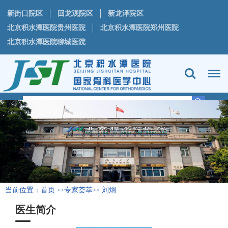
新街口院区
回龙观院区
新龙泽院区
北京积水潭医院贵州医院
北京积水潭医院郑州医院
北京积水潭医院聊城医院
当前位置：
首页
专家荟萃
刘炯
>>
>>
医生简介