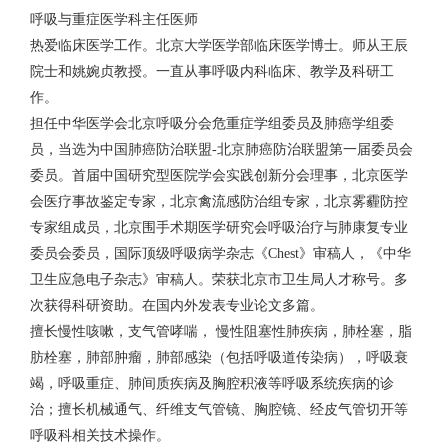
呼吸与重症医学科主任医师
热爱临床医学工作。北京大学医学部临床医学博士。师从王辰
院士和姚婉贞教授。一直从事呼吸内科临床、教学及科研工
作。
担任中华医学会北京呼吸分会危重症学组委员及肺癌学组委
员，当选为中国肺癌防治联盟-北京肺癌防治联盟第一届委员会
委员。首届中国研究型医院学会实践创新分会理事，北京医学
会医疗事故鉴定专家，北京禽流感防治组专家，北京雾霾防控
专家组成员，北京围手术期医学研究会呼吸治疗与肺康复专业
委员会委员，国际顶级呼吸病学杂志《Chest》审稿人，《中华
卫生应急电子杂志》审稿人。荣获北京市卫生局人才称号。多
次获得科研资助。在国内外发表专业论文多篇。
擅长慢性咳嗽，支气管哮喘， 慢性阻塞性肺疾病，肺栓塞，脂
肪栓塞，肺部肿瘤，肺部感染（包括呼吸道传染病），呼吸衰
竭，呼吸重症、肺间质疾病及胸腔积液等呼吸系统疾病的诊
治；擅长机械通气、纤维支气管镜、胸腔镜、经皮气管切开等
呼吸科相关技术操作。