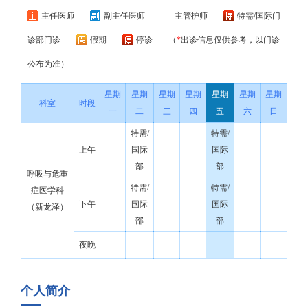
主任医师
副主任医师
主管护师
特需/国际门
诊部门诊
假期
停诊
（
*
出诊信息仅供参考，以门诊
公布为准）
星期
星期
星期
星期
星期
星期
星期
科室
时段
一
二
三
四
五
六
日
特需/
特需/
上午
国际
国际
部
部
呼吸与危重
特需/
特需/
症医学科
下午
国际
国际
（新龙泽）
部
部
夜晚
个人简介