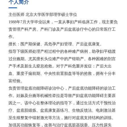
个人简介
主任医师 北京大学医学部理学硕士学位
1988年7月大学毕业以来，一直从事妇产科临床工作，现主要负
责管理产科产房、产科门诊及产后盆底诊疗中心的日常医疗工
作。
擅长：围产期保健、高危孕产妇管理、产后盆底康复。
指导下级医师处理产程过程中的各种难产病例，助孕妇平稳渡
过分娩期。尤其擅长头位难产中的产钳助产、各种困难的剖宫
产手术及新生儿窒息抢救。对于产科危重并发症：产后大出
血、重度子痫前期、中央性前置胎盘等等的抢救，拥有十分丰
富经验。
负责管理盆底功能障碍诊治中心，产后盆底功能障碍的诊治工
作。妊娠及分娩等机械性牵拉是导致产妇盆底功能障碍主要原
因之一。该中心在整体理论的指导下，通过生活方式干预性治
疗、盆底肌锻炼、盆底康复器练习、生物反馈法、电刺激法甚
至生殖整复中镭射激光等方法，施行对盆底支持结构的训练、
加强其功能恢复等，改善与治疗盆底脏器脱垂、压力性尿失