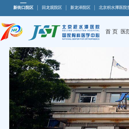
新街口院区
回龙观院区
新龙泽院区
北京积水潭医院
首 页
医