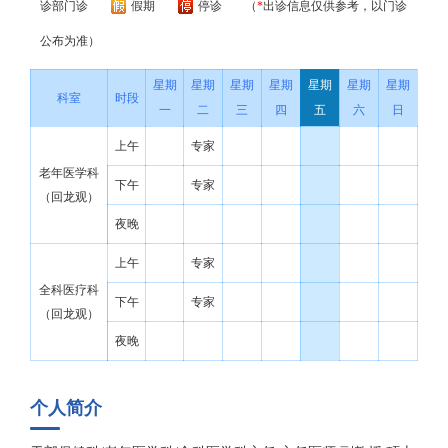
诊部门诊
假期
停诊
（
*
出诊信息仅供参考，以门诊
公布为准）
星期
星期
星期
星期
星期
星期
星期
科室
时段
一
二
三
四
五
六
日
上午
专家
老年医学科
下午
专家
（回龙观）
夜晚
上午
专家
全科医疗科
下午
专家
（回龙观）
夜晚
个人简介