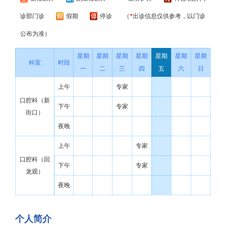
诊部门诊
假期
停诊
（
*
出诊信息仅供参考，以门诊
公布为准）
星期
星期
星期
星期
星期
星期
星期
科室
时段
一
二
三
四
五
六
日
上午
专家
口腔科（新
下午
专家
街口）
夜晚
上午
专家
口腔科（回
下午
专家
龙观）
夜晚
个人简介