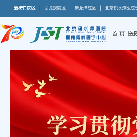
新街口院区
回龙观院区
新龙泽院区
北京积水潭医院
首 页
医