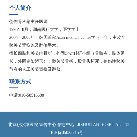
个人简介
创伤骨科副主任医师
1995年8月，湖南医科大学，医学学士
2004—2005年，韩国首尔Asan medical centre学习一年，主攻全
髋关节置换以及翻修手术。
擅长四肢和关节内骨折；外固定架科研小组（骨髓炎，肢体延
长，外固定架矫形）；髋关节骨折，股骨头坏死，创伤性髋关
节炎的人工关节置换及翻修。
联系方式
电话:010-58516688
北京积水潭医院 宣传中心 信息中心 -JISHUITAN HOSPITAL
京
ICP备05023715号