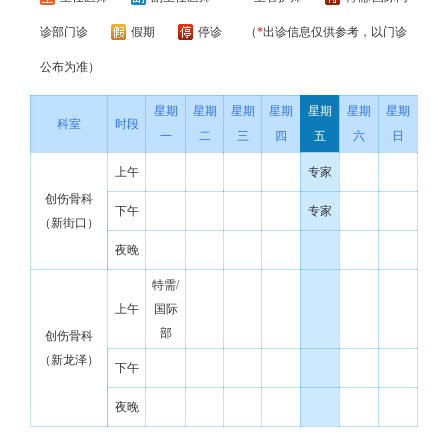
诊部门诊
假期
停诊
（
*
出诊信息仅供参考，以门诊
公布为准）
星期
星期
星期
星期
星期
星期
星期
科室
时段
一
二
三
四
五
六
日
上午
专家
创伤骨科
下午
专家
（新街口）
夜晚
特需/
上午
国际
部
创伤骨科
（新龙泽）
下午
夜晚