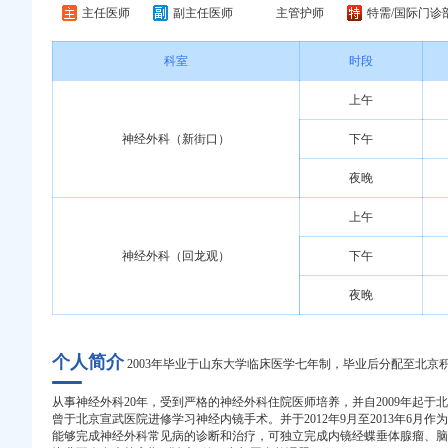
主任医师
副主任医师
主管护师
特需/国际门诊
科室
时段
上午
神经外科（新街口）
下午
夜晚
上午
神经外科（回龙观）
下午
夜晚
个人简介
2003年毕业于山东大学临床医学七年制，毕业后分配至北京
从事神经外科20年，受到严格的神经外科住院医师培养，并自2009年起
曾于北京宣武医院进修学习神经内镜手术。并于2012年9月至2013年6
能够完成神经外科常见病的诊断和治疗，可独立完成内镜经蝶垂体腺瘤、脑外伤