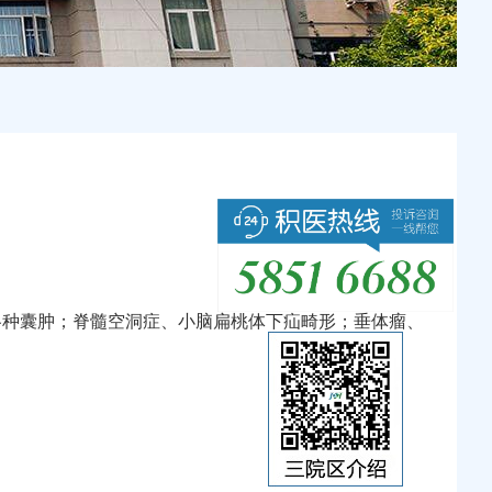
各种囊肿；脊髓空洞症、小脑扁桃体下疝畸形；垂体瘤、