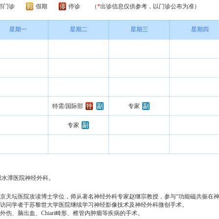
部门诊
假期
停诊
（
*
出诊信息仅供参考，以门诊公布为准）
星期一
星期二
星期三
星期四
特需/国际部
专家
专家
积水潭医院神经外科。
于北京天坛医院攻读博士学位，师从著名神经外科专家赵继宗教授，参与“功能磁共振在
月作为访问学者于苏黎世大学医院继续学习神经影像技术及神经外科微创手术。
、脑出血、Chiari畸形、椎管内肿瘤等疾病的手术。