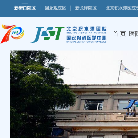
新街口院区
回龙观院区
新龙泽院区
北京积水潭医院
首 页
医