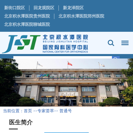
新街口院区
回龙观院区
新龙泽院区
北京积水潭医院贵州医院
北京积水潭医院郑州医院
北京积水潭医院聊城医院
当前位置：
首页
专家荟萃
普通号
>>
>>
医生简介