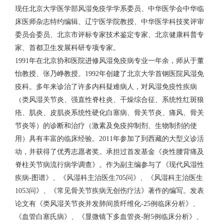
现任北京大学医学部风湿免疫学学系委员、中华医学会中华临
床医师杂志特约编辑、辽宁医学院教授、中华医学科技奖评审
委员会委员、北京市评标专家技术鉴定专家、北京健康科普专
家、首都卫生发展科研专项专家。
1991年在北京协和医院进修风湿免疫病专业一年余，师从于董
怡教授、张乃峥教授。1992年创建了北京大学首钢医院风湿免
疫科。多年来诊治了许多内科疑难病人，对风湿免疫性疾病
（类风湿关节炎、强直性脊柱炎、干燥综合征、系统性红斑狼
疮、肌炎、皮肌炎系统性硬化白塞病、骨关节炎、痛风、骨关
节炎等）的诊断和治疗（激素及免疫抑制剂、生物制剂的使
用）具有丰富的临床经验。2011年参加了到西藏的大型义诊活
动，并获得了优秀志愿者奖。承担过首发基金《炎性腰背痛及
脊柱关节病流行病学调查》。作为副主编参与了《现代风湿性
疾病-图谱》、《风湿科主治医生705问》、《风湿科主治医生
1053问》、《常见骨关节疾病无创伤疗法》著作的编写。发表
论文有《类风湿关节炎并发肺间质纤维化-25例临床分析》、
《血管白塞氏病》、《显微镜下多血管炎-附5例临床分析》、