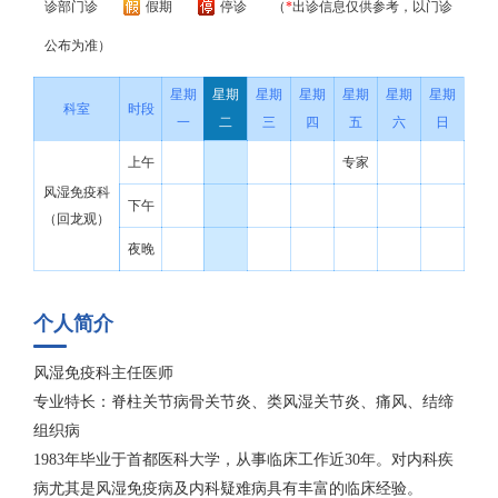
诊部门诊
假期
停诊
（
*
出诊信息仅供参考，以门诊
公布为准）
星期
星期
星期
星期
星期
星期
星期
科室
时段
一
二
三
四
五
六
日
上午
专家
风湿免疫科
下午
（回龙观）
夜晚
个人简介
风湿免疫科主任医师
专业特长：脊柱关节病骨关节炎、类风湿关节炎、痛风、结缔
组织病
1983年毕业于首都医科大学，从事临床工作近30年。对内科疾
病尤其是风湿免疫病及内科疑难病具有丰富的临床经验。