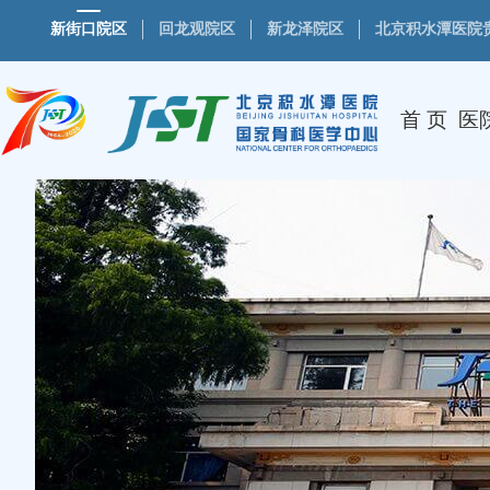
新街口院区
回龙观院区
新龙泽院区
北京积水潭医院
首 页
医