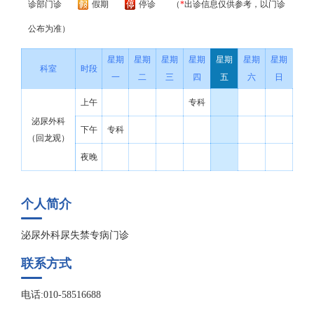
诊部门诊
假期
停诊
（
*
出诊信息仅供参考，以门诊
公布为准）
星期
星期
星期
星期
星期
星期
星期
科室
时段
一
二
三
四
五
六
日
上午
专科
泌尿外科
下午
专科
（回龙观）
夜晚
个人简介
泌尿外科尿失禁专病门诊
联系方式
电话:010-58516688