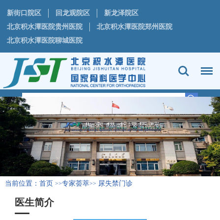
新街口院区
回龙观院区
新龙泽院区
北京积水潭医院贵州医院
北京积水潭医院郑州医院
北京积水潭医院聊城医院
当前位置：
首页
专家荟萃
尿失禁门诊
>>
>>
医生简介