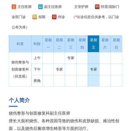
主任医师
副主任医师
主管护师
特需/国际门
诊部门诊
假期
停诊
（
*
出诊信息仅供参考，以门诊
公布为准）
星期
星期
星期
星期
星期
星期
星期
科室
时段
一
二
三
四
五
六
日
上午
专家
烧伤整形与
创面修复科
下午
专家
专家
（回龙观）
夜晚
个人简介
烧伤整形与创面修复科副主任医师
擅长大面积烧伤、各种原因导致的烧伤和皮肤缺损、难治性创
面，以及烧伤后瘢痕增生畸形等方面的治疗。