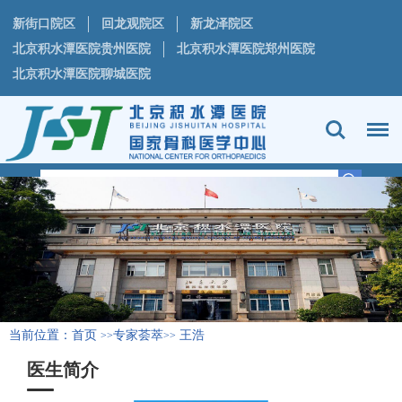
新街口院区
回龙观院区
新龙泽院区
北京积水潭医院贵州医院
北京积水潭医院郑州医院
北京积水潭医院聊城医院
当前位置：
首页
专家荟萃
王浩
>>
>>
医生简介