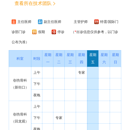
查看所在技术团队
主任医师
副主任医师
主管护师
特需/国际门
诊部门诊
假期
停诊
（
*
出诊信息仅供参考，以门诊
公布为准）
星期
星期
星期
星期
星期
星期
星期
科室
时段
一
二
三
四
五
六
日
上午
专家
创伤骨科
下午
（新街口）
夜晚
上午
创伤骨科
下午
专家
（回龙观）
夜晚