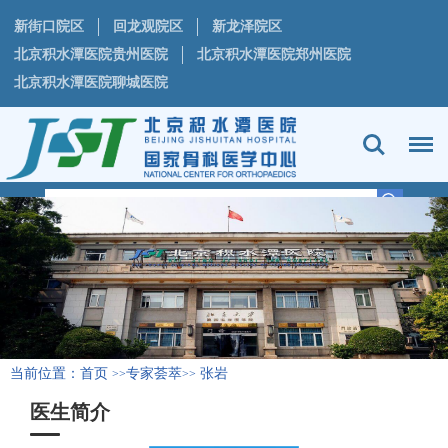
新街口院区
回龙观院区
新龙泽院区
北京积水潭医院贵州医院
北京积水潭医院郑州医院
北京积水潭医院聊城医院
当前位置：
首页
专家荟萃
张岩
>>
>>
医生简介