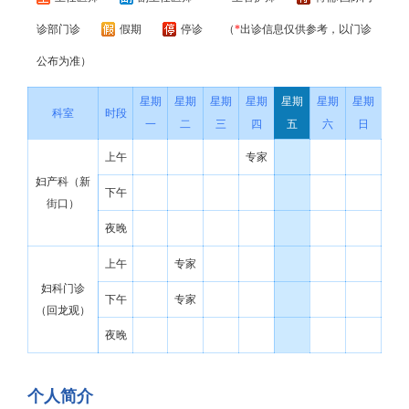
诊部门诊
假期
停诊
（
*
出诊信息仅供参考，以门诊
公布为准）
星期
星期
星期
星期
星期
星期
星期
科室
时段
一
二
三
四
五
六
日
上午
专家
妇产科（新
下午
街口）
夜晚
上午
专家
妇科门诊
下午
专家
（回龙观）
夜晚
个人简介