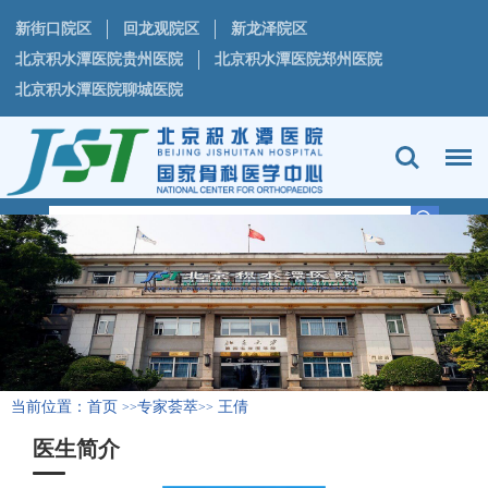
新街口院区
回龙观院区
新龙泽院区
北京积水潭医院贵州医院
北京积水潭医院郑州医院
北京积水潭医院聊城医院
当前位置：
首页
专家荟萃
王倩
>>
>>
医生简介