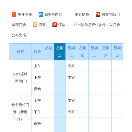
主任医师
副主任医师
主管护师
特需/国际门
诊部门诊
假期
停诊
（
*
出诊信息仅供参考，以门诊
公布为准）
星期
星期
星期
星期
星期
星期
星期
科室
时段
一
二
三
四
五
六
日
上午
专家
内分泌科
下午
专家
（新街口）
夜晚
上午
专家
骨质疏松门
诊（新街
下午
专家
口）
夜晚