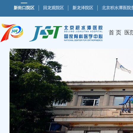
新街口院区
回龙观院区
新龙泽院区
北京积水潭医院
首 页
医