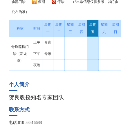
诊部门诊
假期
停诊
（
*
出诊信息仅供参考，以门诊
公布为准）
星期
星期
星期
星期
星期
星期
星期
科室
时段
一
二
三
四
五
六
日
上午
专家
骨质疏松门
诊（新龙
下午
专家
泽）
夜晚
个人简介
贺良教授知名专家团队
联系方式
电话:010-58516688