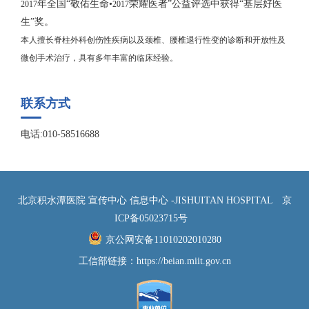
年全国“敬佑生命•
荣耀医者”公益评选中获得“基层好医
2017
2017
生”奖。
本人擅长脊柱外科创伤性疾病以及颈椎、腰椎退行性变的诊断和开放性及
微创手术治疗，具有多年丰富的临床经验。
联系方式
电话:010-58516688
北京积水潭医院 宣传中心 信息中心 -JISHUITAN HOSPITAL
京
ICP备05023715号
京公网安备11010202010280
工信部链接：
https://beian.miit.gov.cn