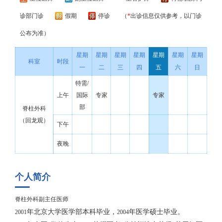
诊部门诊
假期
停诊
（
*
出诊信息仅供参考，以门诊
公布为准）
星期
星期
星期
星期
星期
星期
星期
科室
时段
一
二
三
四
五
六
日
特需/
上午
国际
专家
专家
部
脊柱外科
（回龙观）
下午
夜晚
个人简介
脊柱外科副主任医师
年北京大学医学部本科毕业，
年医学硕士毕业。
2001
2004