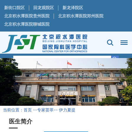
新街口院区
回龙观院区
新龙泽院区
北京积水潭医院贵州医院
北京积水潭医院郑州医院
北京积水潭医院聊城医院
当前位置：
首页
专家荟萃
伊力夏提
>>
>>
医生简介