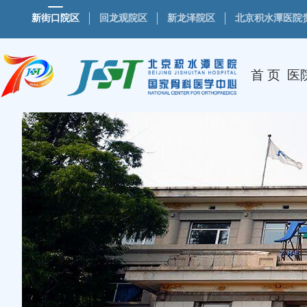
新街口院区
回龙观院区
新龙泽院区
北京积水潭医院
首 页
医