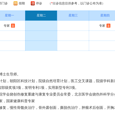
部门诊
假期
停诊
（
*
出诊信息仅供参考，以门诊公布为准）
星期一
星期二
星期三
星期四
专家
专家
博士生导师。
计划，朝阳区科技计划，院级自然培育计划，医工交叉课题，院级学科新
，省部级奖项3项，发明专利1项，实用新型专利3项。
院学会烧创伤修复重建与康复专业委员会常委，北京医学会烧伤外科学分
家，国家健康科普专家
修复，慢性骨髓炎治疗，骨外露创面，撕脱伤治疗，肿瘤术后创面，开胸